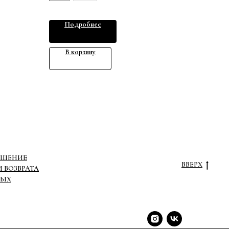
ежды для
новке.
Подробнее
змер S) по
В корзину
азмер L)
 поясу -
АШЕНИЕ
ВВЕРХ
 ВОЗВРАТА
НЫХ