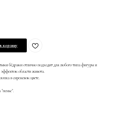
в корзину
ытыми бёдрами отлично подходит для любого типа фигуры и
 эффектом области живота.
опка в сиреневом цвете.
"пенье".