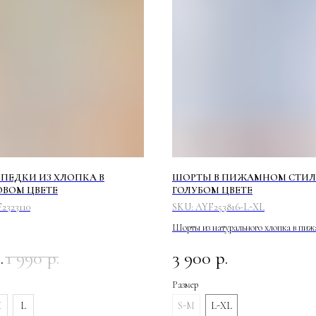
ПЕДКИ ИЗ ХЛОПКА В
ШОРТЫ В ПИЖАМНОМ СТИЛ
ВОМ ЦВЕТЕ
ГОЛУБОМ ЦВЕТЕ
2323110
SKU:
AYF253816-L-XL
Шорты из натурального хлопка в пи
стиле с декоративным гульфиком и
.
1 990
р.
3 900
р.
перламутровыми пуговицами выполнен
расцветках - персиковом и голубом. М
Размер
карманами в боковых швах. Посадка 
талии, ширина резинки в поясе 4см.
M
L
S-M
L-XL