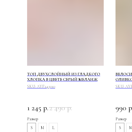
ТОП ДВУХСЛОЙНЫЙ ИЗ ГЛАДКОГО
ВЕЛОСИ
ХЛОПКА В ЦВЕТЕ СЕРЫЙ МЕЛАНЖ
ОЛИВКО
SKU:
AYF243010
SKU:
AYF
1 245
р.
2 490
р.
990
р
Размер
Размер
S
M
L
S