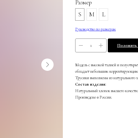
Размер
S
M
L
Руководство по размерам
Положить 
Модель с высокой талией и полуоткр
обладает небольшим корректирующим
Трусики выполнены из натурального хл
Состав изделия:
Натуральный хлопок высшего качества 
Произведено в России.