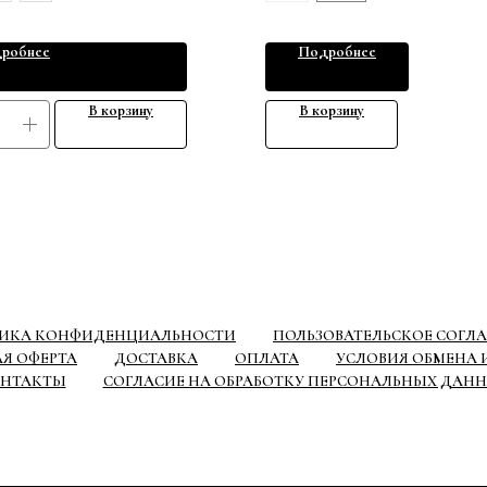
можно носить в качестве домашней од
сна и отдыха в непринужденной обста
Замеры:
робнее
Подробнее
Длина размера S-M (вшитый ярлык ра
боковому шву - 41 cм,
В корзину
В корзину
полуобхват по поясу - 32см.
Длина размера L-XL (вшитый ярлык р
по боковому шву - 43см, полуобхват по
36см.
ИКА КОНФИДЕНЦИАЛЬНОСТИ
ПОЛЬЗОВАТЕЛЬСКОЕ СОГЛ
Я ОФЕРТА
ДОСТАВКА
ОПЛАТА
УСЛОВИЯ ОБМЕНА И
НТАКТЫ
СОГЛАСИЕ НА ОБРАБОТКУ ПЕРСОНАЛЬНЫХ ДАН