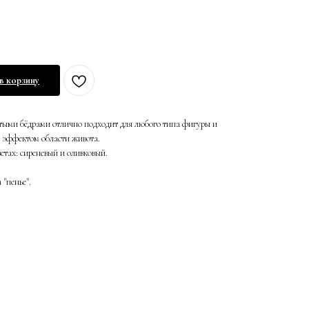
в корзину
ытыми бёдрами отлично подходит для любого типа фигуры и
 эффектом области живота.
ветах: сиреневый и оливковый.
"пенье".