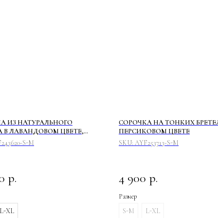
 ИЗ НАТУРАЛЬНОГО
СОРОЧКА НА ТОНКИХ БРЕТЕ
 В ЛАВАНДОВОМ ЦВЕТЕ,
ПЕРСИКОВОМ ЦВЕТЕ
А И БРЮКИ
243620-S-M
SKU:
AYF253713-S-M
0
р.
4 900
р.
Размер
L-XL
S-M
L-XL