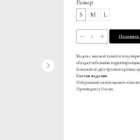
Размер
S
M
L
Положить 
Модель с высокой талией и полуоткр
обладает небольшим корректирующим
Комплект из двух трусиков в разных ц
Состав изделия:
Натуральный хлопок высшего качества 
Произведено в России.