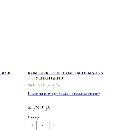
ЛЯХ В
КОМПЛЕКТ В ЧЁРНОМ ЦВЕТЕ: МАЙКА
+ ТРУСИКИ (2ШТ.)
SKU:
AYF250005/03
Комплект из гладкого хлопка в оливковом цвете
состоит из майки-американки, трусиков танга, и
2 790
р.
трусиков с высокой посадкой.
Размер
S
M
L