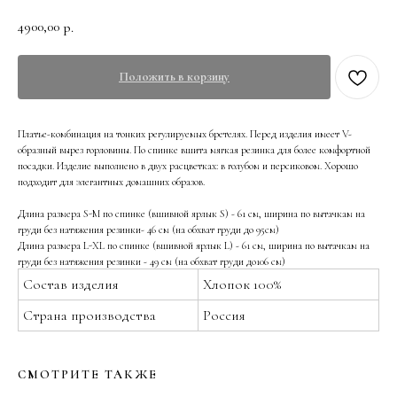
4900,00
р.
Положить в корзину
Платье-комбинация на тонких регулируемых бретелях. Перед изделия имеет V-
образный вырез горловины. По спинке вшита мягкая резинка для более комфортной
посадки. Изделие выполнено в двух расцветках: в голубом и персиковом. Хорошо
подходит для элегантных домашних образов.
Длина размера S-M по спинке (вшивной ярлык S) - 61 см, ширина по вытачкам на
груди без натяжения резинки- 46 см (на обхват груди до 95см)
Длина размера L-XL по спинке (вшивной ярлык L) - 61 см, ширина по вытачкам на
груди без натяжения резинки - 49 см (на обхват груди до106 см)
Состав изделия
Хлопок 100%
Страна производства
Россия
СМОТРИТЕ ТАКЖЕ