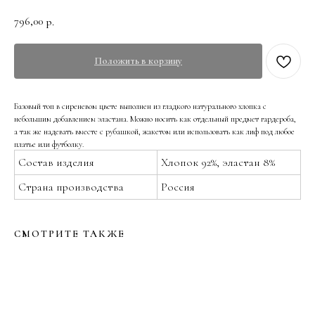
796,00
р.
Положить в корзину
Базовый топ в сиреневом цвете выполнен из гладкого натурального хлопка с
небольшим добавлением эластана. Можно носить как отдельный предмет гардероба,
а так же надевать вместе с рубашкой, жакетом или использовать как лиф под любое
платье или футболку.
Состав изделия
Хлопок 92%, эластан 8%
Страна производства
Россия
СМОТРИТЕ ТАКЖЕ