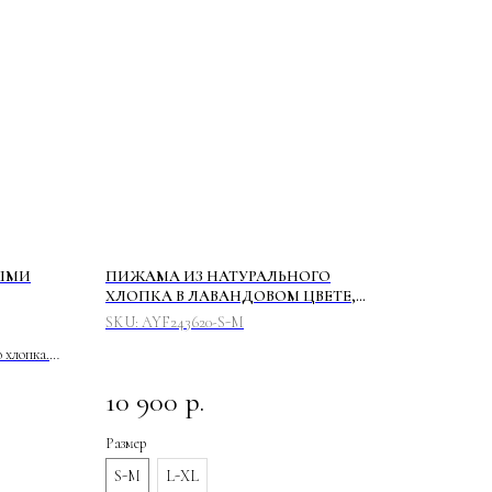
ТЫМИ
ПИЖАМА ИЗ НАТУРАЛЬНОГО
ХЛОПКА В ЛАВАНДОВОМ ЦВЕТЕ,
РУБАШКА И БРЮКИ
SKU:
AYF243620-S-M
о хлопка.
ят для
10 900
р.
ятные
ставу
Размер
S-M
L-XL