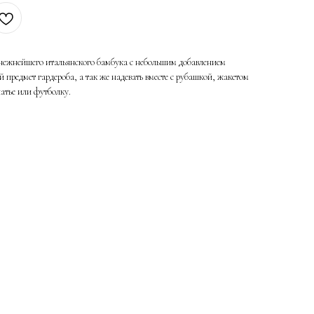
з нежнейшего итальянского бамбука с небольшим добавлением
 предмет гардероба, а так же надевать вместе с рубашкой, жакетом
латье или футболку.