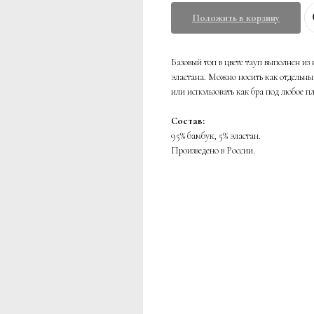
Положить в корзину
Базовый топ в цвете тауп выполнен и
эластана. Можно носить как отдельный
или использовать как бра под любое п
Состав:
95% бамбук, 5% эластан.
Произведено в России.