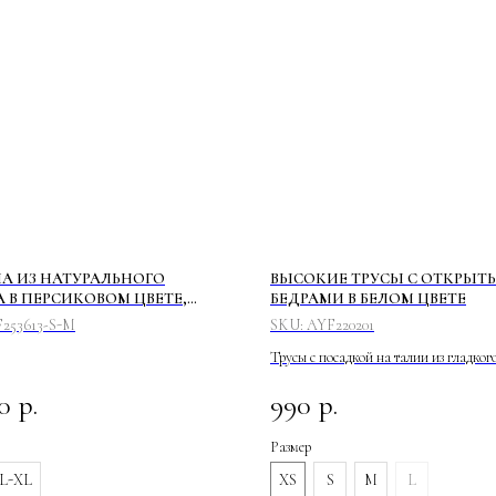
 ИЗ НАТУРАЛЬНОГО
ВЫСОКИЕ ТРУСЫ С ОТКРЫ
 В ПЕРСИКОВОМ ЦВЕТЕ,
БЕДРАМИ В БЕЛОМ ЦВЕТЕ
А И БРЮКИ
253613-S-M
SKU:
AYF220201
Трусы с посадкой на талии из гладког
Комфортные, мягкие, отлично подход
0
р.
990
р.
ежедневной носки, обеспечивают при
ощущения благодаря натуральному со
Размер
ткани.
L-XL
XS
S
M
L