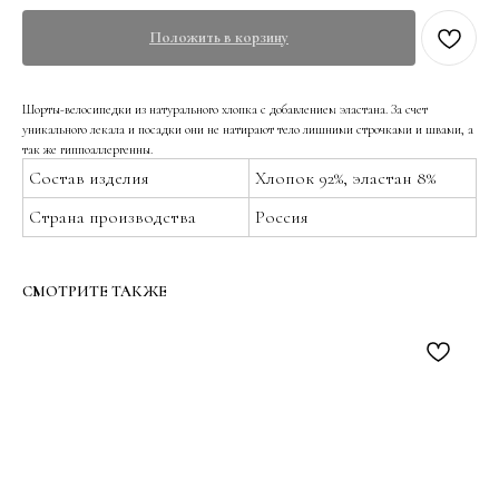
Положить в корзину
Шорты-велосипедки из натурального хлопка с добавлением эластана. За счет
уникального лекала и посадки они не натирают тело лишними строчками и швами, а
так же гиппоаллергенны.
Состав изделия
Хлопок 92%, эластан 8%
Страна производства
Россия
СМОТРИТЕ ТАКЖЕ