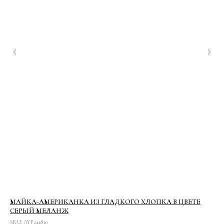
ОМ
МАЙКА-АМЕРИКАНКА ИЗ ГЛАДКОГО ХЛОПКА В ЦВЕТЕ
ПИ
СЕРЫЙ МЕЛАНЖ
РУ
SKU:
AYF241810
SK