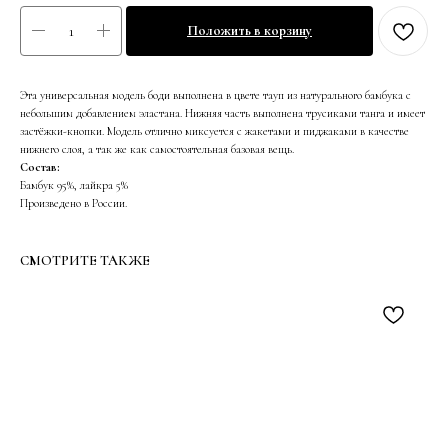
Положить в корзину
Эта универсальная модель боди выполнена в цвете тауп из натурального бамбука с
небольшим добавлением эластана. Нижняя часть выполнена трусиками танга и имеет
застёжки-кнопки. Модель отлично миксуется с жакетами и пиджаками в качестве
нижнего слоя, а так же как самостоятельная базовая вещь.
Состав:
Бамбук 95%, лайкра 5%
Произведено в России.
СМОТРИТЕ ТАКЖЕ