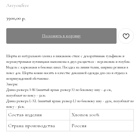
Areyoufree
3900,00
р.
Положить в корзину
Шорты из натурального хлопка в пижамном стиле с декоративным гульфиком и
перламутровыми пуговицами выполнены в двух расцветках - персиковом и голубом.
Модель с карманами в боковых швах. Посадка на линии талии, ширина резинки в
поясе 4см. Шорты можно носить в качестве домашней одежды для сна и отдыха в
непринужденной обстановке.
Замеры:
Длина размера S-M (вшитый ярлык размер S) по боковому шву - 41 cм,
полуобхват по поясу - 32см.
Длина размера L-XL (вшитый ярлык размер L) по боковому шву - 43см, полуобхват по
поясу - 36см.
Состав изделия
Хлопок 100%
Страна производства
Россия